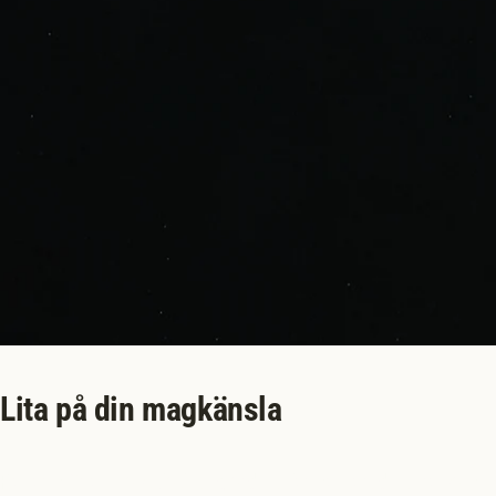
Lita på din magkänsla
ReFerm är en postbiotika, gjord på fermenterad havre som 