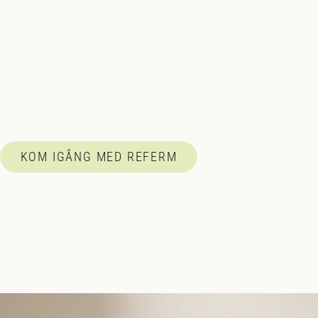
✓ Vetenskapligt framtagen postbiotika
✓ Kan minska IBS-symtom, förstoppning och gaser
✓ Utvecklad och tillverkad i Norden
KOM IGÅNG MED REFERM