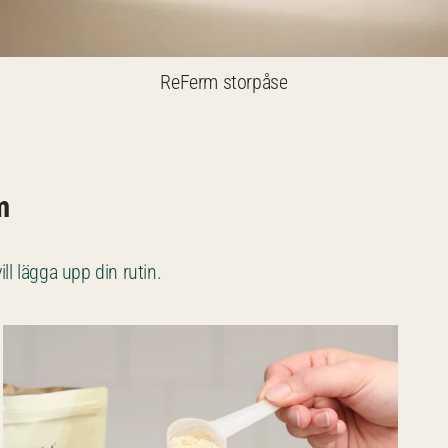
ReFerm storpåse
m
ll lägga upp din rutin.