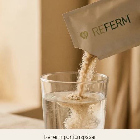
ReFerm portionspåsar