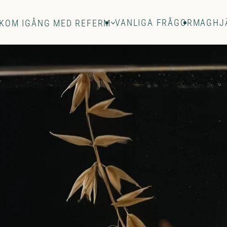
VANLIGA FRÅGOR
MAGHJ
KOM IGÅNG MED REFERM